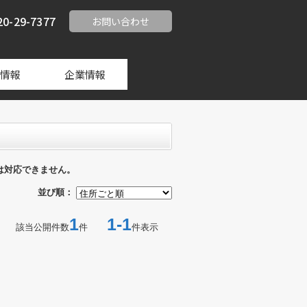
20-29-7377
お問い合わせ
情報
企業情報
は対応できません。
並び順：
1
1-1
該当公開件数
件
件表示