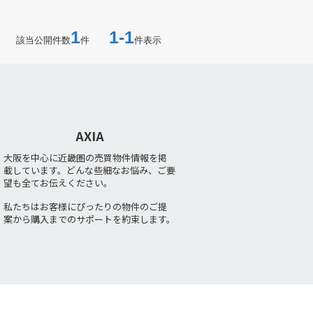
1
1-1
該当公開件数
件
件表示
AXIA
大阪を中心に近畿圏の売買物件情報を掲
載しています。どんな些細なお悩み、ご要
望も全てお伝えください。
私たちはお客様にぴったりの物件のご提
案から購入までのサポートを約束します。