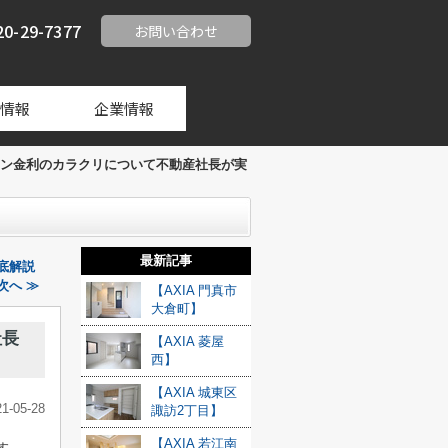
20-29-7377
お問い合わせ
情報
企業情報
ン金利のカラクリについて不動産社長が実
最新記事
底解説
次へ ≫
【AXIA 門真市
大倉町】
社長
【AXIA 菱屋
西】
【AXIA 城東区
21-05-28
諏訪2丁目】
【AXIA 若江南
す。