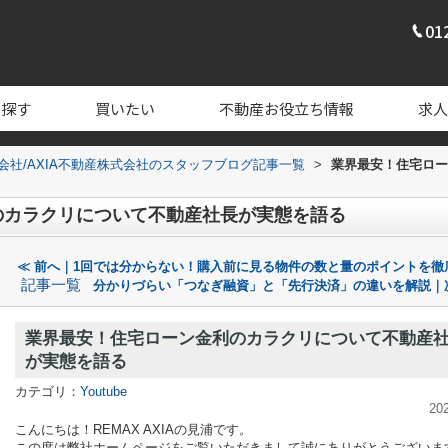
01
を探す
買いたい
不動産お役立ち情報
求人
式会社/AXIA不動産株式会社のスタッフブログ記事一覧
>
業界最安！住宅ロー
のカラクリについて不動産社長が実態を語る
≪ 前へ｜1回では分からない！購入前に見る物件の数と量のポイントを徹
記事一覧
分かりづらい「つなぎ融資」と「先行決済」の違いを解説｜
業界最安！住宅ローン金利のカラクリについて不動産
が実態を語る
カテゴリ：
Youtube
20
こんにちは！REMAX AXIAの見浦です。
この度は弊社ホームページをご覧いただきまして誠にありがとうございま