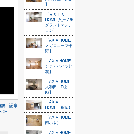
】
【ＡＸＩＡ
HOME 八戸ノ里
グランドマンシ
ョン】
【AXIA HOME
メガロコープ平
野】
【AXIA HOME
シティハイツ此
花】
【AXIA HOME
大和田 F様
邸】
【AXIA
記事
解説
HOME 稲葉】
 ≫
【AXIA HOME
南小坂】
【AXIA HOME