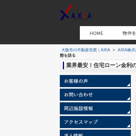
HOME
物件
大阪市の不動産売買｜AXIA
>
AXIA株
態を語る
業界最安！住宅ローン金利