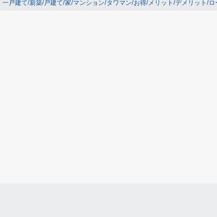
一戸建て/新築/戸建て/家/マンション/タワマン/お得/メリット/デメリット/ロ