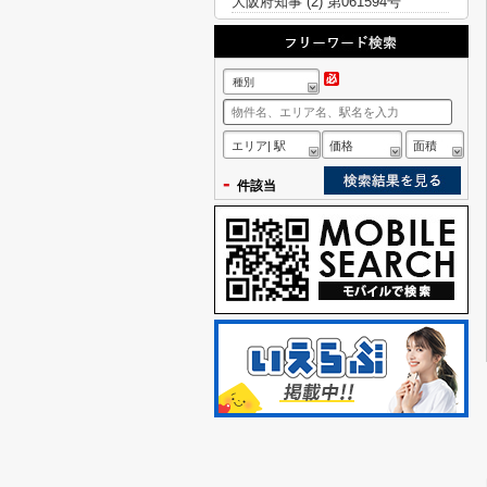
大阪府知事 (2) 第061594号
種別
エリア| 駅
価格
面積
-
件該当