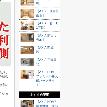
町】
【AXIA 住吉区
山坂】
【AXIA 岩田町
1丁目】
【AXIA 苅田 B
号地】
【AXIA 西成
区】
【AXIA 三津屋
北】
為少し
【AXIA HOME
を組む
ファミール弁天
町パークサイ
数字の
ド】
さいま
おすすめ記事
【AXIA HOME
阿倍野区 S様邸