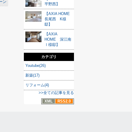
ーン
平野西】
【AXIA HOME
長尾西 K様
邸】
【AXIA
HOME 深江南
Ⅰ様邸】
カテゴリ
Youtube(26)
新築(17)
リフォーム(4)
>>全ての記事を見る
XML
RSS2.0