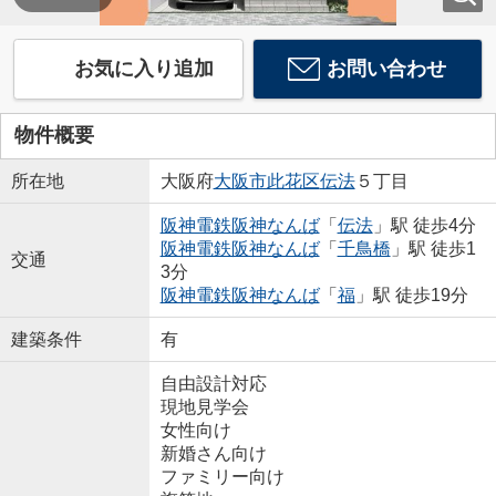
お気に入り追加
お問い合わせ
物件概要
所在地
大阪府
大阪市此花区
伝法
５丁目
阪神電鉄阪神なんば
「
伝法
」駅 徒歩4分
阪神電鉄阪神なんば
「
千鳥橋
」駅 徒歩1
交通
3分
阪神電鉄阪神なんば
「
福
」駅 徒歩19分
建築条件
有
自由設計対応
現地見学会
女性向け
新婚さん向け
ファミリー向け