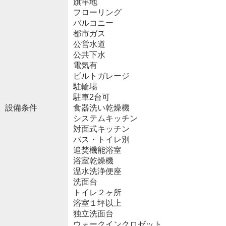
旗竿地
フローリング
バルコニー
都市ガス
公営水道
公共下水
電気有
ビルトガレージ
駐輪場
駐車2台可
設備条件
食器洗い乾燥機
システムキッチン
対面式キッチン
バス・トイレ別
追焚機能浴室
浴室乾燥機
温水洗浄便座
洗面台
トイレ２ヶ所
浴室１坪以上
独立洗面台
ウォークインクロゼット