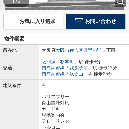
1 / 2
お気に入り追加
お問い合わせ
物件概要
所在地
大阪府
大阪市住吉区
遠里小野
３丁目
阪和線
「
杉本町
」駅 徒歩8分
交通
南海高野線
「
我孫子前
」駅 徒歩12分
南海高野線
「
浅香山
」駅 徒歩25分
建築条件
有
バリアフリー
自由設計対応
カードキー
現地案内会
フローリング
バルコニー